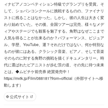
ィナピアノコンペティション特級でグランプリを受賞。そ
して、ショパンコンクールに挑戦するものの、ファイナリ
ストに残ることはなかった。しかし、彼の人生は大きく変
わり始めていた。その後、全国ツアーは完売、様々なメデ
ィアやステージでも観客を魅了する。​角野はなぜここまで
人気を得ることが出来るのか？パフォーマンス、ビジュア
ル、学歴、You​Tube、運？それだけではない、何か特別な
ものが彼にはある。​クラシック音楽、ピアノ、そして音楽
そのものに対する角野の挑戦を描くドキュメンタリー。​時
代に選ばれたピアニストが歩む茨の道、その先に待つ未来
とは。​◆ムビチケ前売券 絶賛発売中！
https://mvtk.jp/Film/088181?from=official（外部サイトへ移
動します）
公式サイト