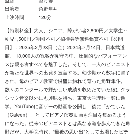
監督
望月馨
出演者
角野隼斗
上映時間
120
分
【特別料金】大人、シニア、障がい者2,800円／大学生～
幼児1,500円／割引不可／招待券等無料鑑賞不可【公開
日】：2025年2月28日（金）2024年7月14日、日本武道
館。 13,000人の観客が見守る中、圧倒的なパフォーマン
スは観る者すべてを魅了した。そして、一人のピアニスト
が新たな世界への出発を宣言する。​幼少期から数字に魅了
され、母のピアノ教室で鍵盤に触れて育った角野隼斗。
数々のコンクールで輝かしい成績を収めたていた彼はクラ
シック音楽以外にも興味を持ち、東京大学理科一類に進
学。YouTubeに音ゲーの動画を公開し、後に「かてぃん
（Cateen）」としてピアノ演奏動画も注目を集めるよう
になった。従来のピアニストとは異なる道を歩んできた角
野だが、大学院時代、“最後の思い出”として出場したピテ