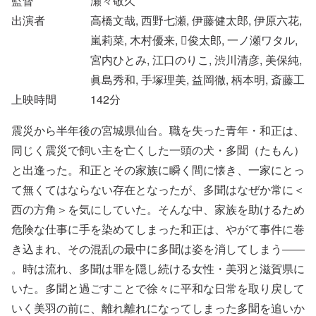
監督
瀬々敬久
出演者
高橋文哉, 西野七瀬, 伊藤健太郎, 伊原六花,
嵐莉菜, 木村優来, 俊太郎, 一ノ瀬ワタル,
宮内ひとみ, 江口のりこ, 渋川清彦, 美保純,
眞島秀和, 手塚理美, 益岡徹, 柄本明, 斎藤工
上映時間
142
分
震災から半年後の宮城県仙台。職を失った青年・和正は、
同じく震災で飼い主を亡くした一頭の犬・多聞（たもん）
と出逢った。和正とその家族に瞬く間に懐き、一家にとっ
て無くてはならない存在となったが、多聞はなぜか常に＜
西の方角＞を気にしていた。そんな中、家族を助けるため
危険な仕事に手を染めてしまった和正は、やがて事件に巻
き込まれ、その混乱の最中に多聞は姿を消してしまう――
。時は流れ、多聞は罪を隠し続ける女性・美羽と滋賀県に
いた。多聞と過ごすことで徐々に平和な日常を取り戻して
いく美羽の前に、離れ離れになってしまった多聞を追いか