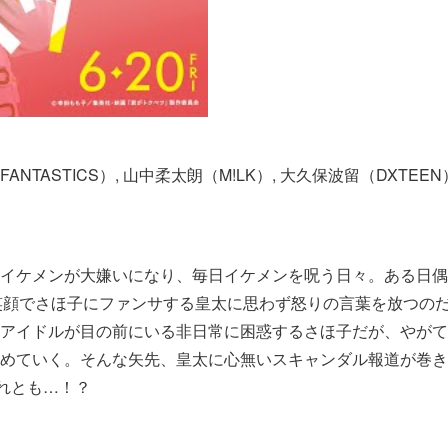
TASTICS）, 山中柔太朗（M!LK）, 大久保波留（DXTEEN）,
イケメンが大嫌いになり、毎日イケメンを呪う日々。ある日偶然
ラ笑顔でさほ子にファンサする皇太に思わず怒りの言葉を放つの
アイドルが目の前にいる非日常に困惑するさほ子だが、やがて
ていく。そんな矢先、皇太に心無いスキャンダル報道が巻き起こ
それとも…！？