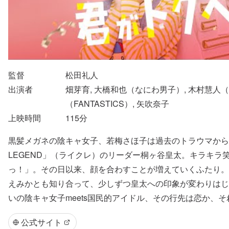
監督
松田礼人
出演者
畑芽育, 大橋和也（なにわ男子）, 木村慧人（FAN
（FANTASTICS）, 矢吹奈子
上映時間
115
分
黒髪メガネの陰キャ女子、若梅さほ子は過去のトラウマから
LEGEND」（ライクレ）のリーダー桐ヶ谷皇太。キラキ
っ！」。その日以来、顔を合わすことが増えていくふたり。
えみかとも知り合って、少しずつ皇太への印象が変わりはじめ
いの陰キャ女子meets国民的アイドル、その行先は恋か、
公式サイト