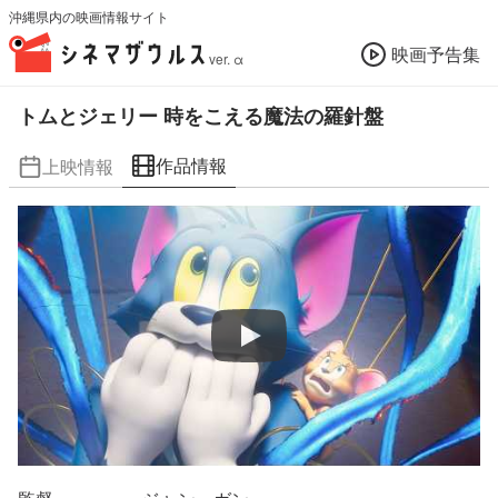
沖縄県内の映画情報サイト
映画予告集
ver. α
トムとジェリー 時をこえる魔法の羅針盤
作品情報
上映情報