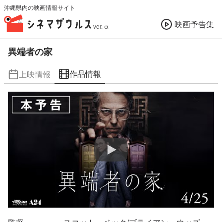
沖縄県内の映画情報サイト
映画予告集
ver. α
異端者の家
作品情報
上映情報