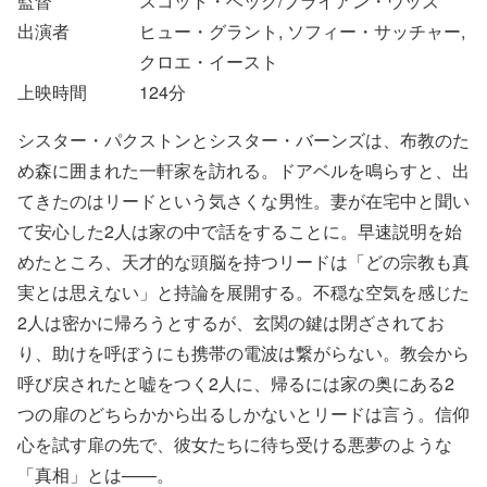
監督
スコット・ベック/ブライアン・ウッズ
出演者
ヒュー・グラント, ソフィー・サッチャー,
クロエ・イースト
上映時間
124
分
シスター・パクストンとシスター・バーンズは、布教のた
め森に囲まれた一軒家を訪れる。ドアベルを鳴らすと、出
てきたのはリードという気さくな男性。妻が在宅中と聞い
て安心した2人は家の中で話をすることに。早速説明を始
めたところ、天才的な頭脳を持つリードは「どの宗教も真
実とは思えない」と持論を展開する。不穏な空気を感じた
2人は密かに帰ろうとするが、玄関の鍵は閉ざされてお
り、助けを呼ぼうにも携帯の電波は繋がらない。教会から
呼び戻されたと嘘をつく2人に、帰るには家の奥にある2
つの扉のどちらかから出るしかないとリードは言う。信仰
心を試す扉の先で、彼女たちに待ち受ける悪夢のような
「真相」とは——。