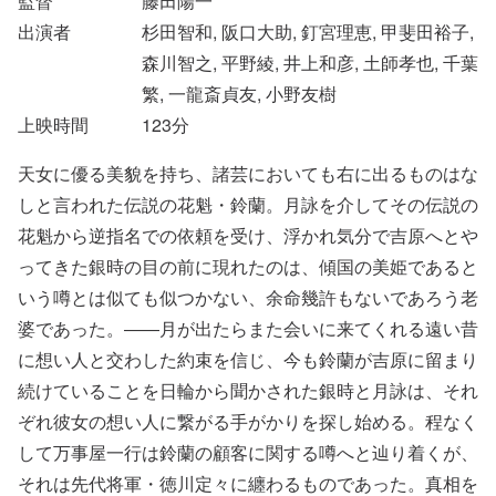
監督
藤田陽一
出演者
杉田智和, 阪口大助, 釘宮理恵, 甲斐田裕子,
森川智之, 平野綾, 井上和彦, 土師孝也, 千葉
繁, 一龍斎貞友, 小野友樹
上映時間
123
分
天女に優る美貌を持ち、諸芸においても右に出るものはな
しと言われた伝説の花魁・鈴蘭。月詠を介してその伝説の
花魁から逆指名での依頼を受け、浮かれ気分で吉原へとや
ってきた銀時の目の前に現れたのは、傾国の美姫であると
いう噂とは似ても似つかない、余命幾許もないであろう老
婆であった。――月が出たらまた会いに来てくれる遠い昔
に想い人と交わした約束を信じ、今も鈴蘭が吉原に留まり
続けていることを日輪から聞かされた銀時と月詠は、それ
ぞれ彼女の想い人に繋がる手がかりを探し始める。程なく
して万事屋一行は鈴蘭の顧客に関する噂へと辿り着くが、
それは先代将軍・徳川定々に纏わるものであった。真相を