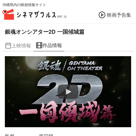
沖縄県内の映画情報サイト
映画予告集
ver. α
銀魂オンシアター2D 一国傾城篇
作品情報
上映情報