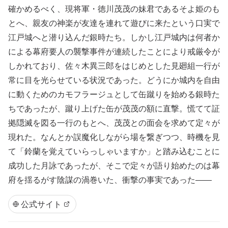
確かめるべく、現将軍・徳川茂茂の妹君であるそよ姫のも
とへ、親友の神楽が友達を連れて遊びに来たという口実で
江戸城へと潜り込んだ銀時たち。しかし江戸城内は何者か
による幕府要人の襲撃事件が連続したことにより戒厳令が
しかれており、佐々木異三郎をはじめとした見廻組一行が
常に目を光らせている状況であった。どうにか城内を自由
に動くためのカモフラージュとして缶蹴りを始める銀時た
ちであったが、蹴り上げた缶が茂茂の額に直撃。慌てて証
拠隠滅を図る一行のもとへ、茂茂との面会を求めて定々が
現れた。なんとか誤魔化しながら場を繋ぎつつ、時機を見
て「鈴蘭を覚えていらっしゃいますか」と踏み込むことに
成功した月詠であったが、そこで定々が語り始めたのは幕
府を揺るがす陰謀の渦巻いた、衝撃の事実であった――
公式サイト