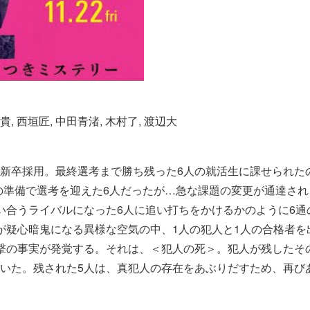
貴, 西垣匠, 中田青渚, 木村了, 渡辺大
新卒採用。最終選考まで勝ち残った6人の就活生に課せられたの
の準備で選考を迎えた6人だったが…急な課題の変更が通達され
合うライバルになった6人に追い打ちをかけるかのように6通の
が疑心暗鬼になる異様な空気の中、1人の犯人と1人の合格者を
撃の事実が発覚する。それは、＜犯人の死＞。犯人が残したその
いた。残された5人は、真犯人の存在をあぶりだすため、再び