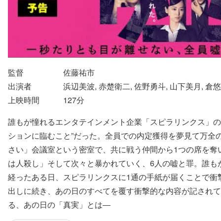
監督
佐藤祐市
出演者
浜辺美波, 赤楚衛二, 佐野勇斗, 山下美月, 倉悠
上映時間
127
分
誰もが憧れるエンタテインメント企業「スピラリンクス」の
ションに臨むこと”だった。全員での内定獲得を夢見て万全
さい」会議室という密室で、共に戦う仲間から1つの席を奪い
は人殺し」そして次々と暴かれていく、6人の嘘と罪。誰も
経ったある日、スピラリンクスに1通の手紙が届くことで衝
出しに続き、あの日のすべてを覆す衝撃的な内容が記されて
る、あの日の「真実」とは―