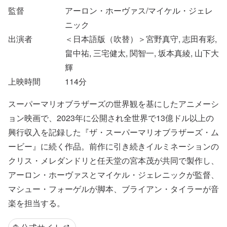
監督
アーロン・ホーヴァス/マイケル・ジェレ
ニック
出演者
＜日本語版（吹替）＞宮野真守, 志田有彩,
畠中祐, 三宅健太, 関智一, 坂本真綾, 山下大
輝
上映時間
114
分
スーパーマリオブラザーズの世界観を基にしたアニメーシ
ョン映画で、2023年に公開され全世界で13億ドル以上の
興行収入を記録した『ザ・スーパーマリオブラザーズ・ム
ービー』に続く作品。前作に引き続きイルミネーションの
クリス・メレダンドリと任天堂の宮本茂が共同で製作し、
アーロン・ホーヴァスとマイケル・ジェレニックが監督、
マシュー・フォーゲルが脚本、ブライアン・タイラーが音
楽を担当する。