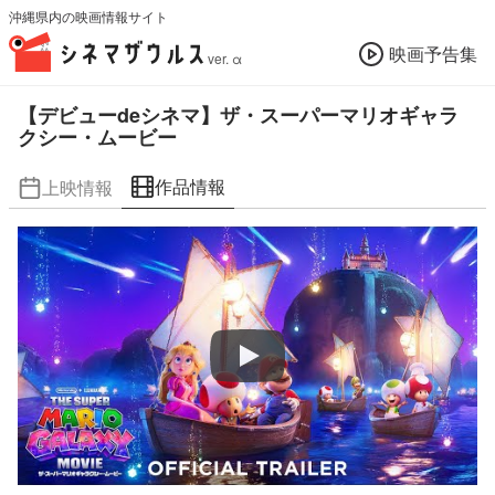
沖縄県内の映画情報サイト
映画予告集
ver. α
【デビューdeシネマ】ザ・スーパーマリオギャラ
クシー・ムービー
作品情報
上映情報