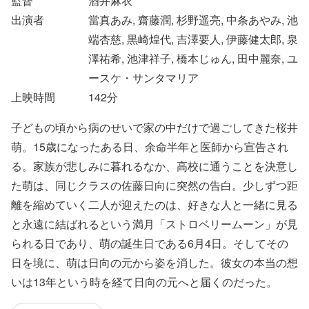
監督
酒井麻衣
出演者
當真あみ, 齋藤潤, 杉野遥亮, 中条あやみ, 池
端杏慈, 黒崎煌代, 吉澤要人, 伊藤健太郎, 泉
澤祐希, 池津祥子, 橋本じゅん, 田中麗奈, ユ
ースケ・サンタマリア
上映時間
142
分
子どもの頃から病のせいで家の中だけで過ごしてきた桜井
萌。15歳になったある日、余命半年と医師から宣告され
る。家族が悲しみに暮れるなか、高校に通うことを決意し
た萌は、同じクラスの佐藤日向に突然の告白。少しずつ距
離を縮めていく二人が迎えたのは、好きな人と一緒に見る
と永遠に結ばれるという満月「ストロベリームーン」が見
られる日であり、萌の誕生日である6月4日。そしてその
日を境に、萌は日向の元から姿を消した。彼女の本当の想
いは13年という時を経て日向の元へと届くのだった。