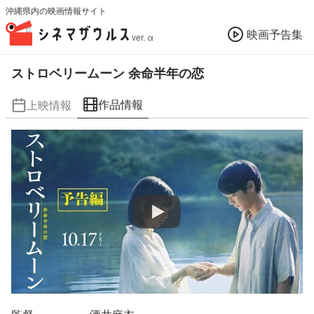
沖縄県内の映画情報サイト
映画予告集
ver. α
ストロベリームーン 余命半年の恋
作品情報
上映情報