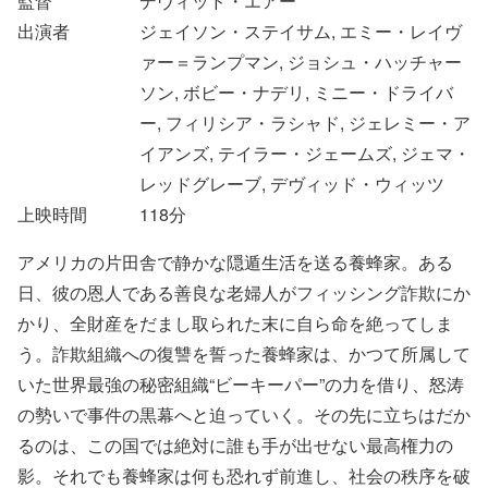
監督
デヴィッド・エアー
出演者
ジェイソン・ステイサム, エミー・レイヴ
ァー＝ランプマン, ジョシュ・ハッチャー
ソン, ボビー・ナデリ, ミニー・ドライバ
ー, フィリシア・ラシャド, ジェレミー・ア
イアンズ, テイラー・ジェームズ, ジェマ・
レッドグレーブ, デヴィッド・ウィッツ
上映時間
118
分
アメリカの片田舎で静かな隠遁生活を送る養蜂家。ある
日、彼の恩人である善良な老婦人がフィッシング詐欺にか
かり、全財産をだまし取られた末に自ら命を絶ってしま
う。詐欺組織への復讐を誓った養蜂家は、かつて所属して
いた世界最強の秘密組織“ビーキーパー”の力を借り、怒涛
の勢いで事件の黒幕へと迫っていく。その先に立ちはだか
るのは、この国では絶対に誰も手が出せない最高権力の
影。それでも養蜂家は何も恐れず前進し、社会の秩序を破