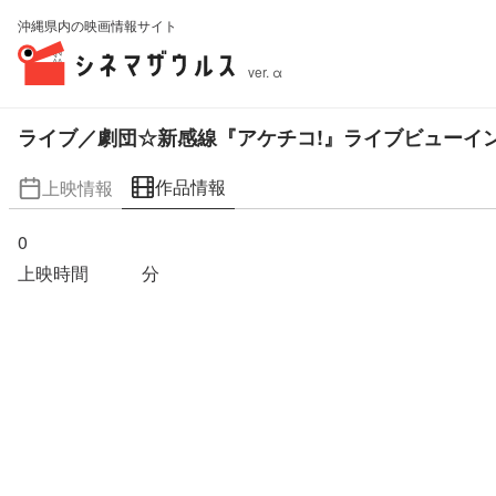
沖縄県内の映画情報サイト
ver. α
ライブ／劇団☆新感線『アケチコ!』ライブビューイ
作品情報
上映情報
0
上映時間
分