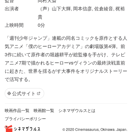
監督
岡村天斎
出演者
（声）山下大輝, 岡本信彦, 佐倉綾音, 梶裕
貴
上映時間
0
分
「週刊少年ジャンプ」連載の同名コミックを原作とする人
気アニメ「僕のヒーローアカデミア」の劇場版第4弾。前
3作に続いて原作者の堀越耕平が総監修を手がけ、テレビ
アニメ7期で描かれるヒーローvsヴィランの最終決戦直前
に起きた、世界を揺るがす大事件をオリジナルストーリー
で活写する。
公式サイト
映画作品一覧
映画館一覧
シネマザウルスとは
プライバシーポリシー
© 2020 Cinemasaurus, Okinawa. Japan.