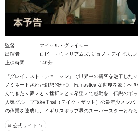
監督
マイケル・グレイシー
出演者
ロビー・ウィリアムズ, ジョノ・デイビス, 
上映時間
149
分
『グレイテスト・ショーマン』で世界中の観客を魅了したマ
ノミネートされた幻想的かつ、Fantasticalな世界を
んできた＜夢＞と＜挫折＞と＜希望＞で感動を！伝説のポッ
人気グループTake That（テイク・ザット）の最年少
の偉業を達成し、イギリスポップ界のスーパースターとなる
公式サイト