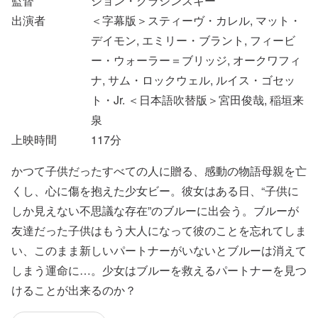
監督
ジョン・クラシンスキー
出演者
＜字幕版＞スティーヴ・カレル, マット・
デイモン, エミリー・ブラント, フィービ
ー・ウォーラー＝ブリッジ, オークワフィ
ナ, サム・ロックウェル, ルイス・ゴセッ
ト・Jr. ＜日本語吹替版＞宮田俊哉, 稲垣来
泉
上映時間
117
分
かつて子供だったすべての人に贈る、感動の物語母親を亡
くし、心に傷を抱えた少女ビー。彼女はある日、“子供に
しか見えない不思議な存在”のブルーに出会う。ブルーが
友達だった子供はもう大人になって彼のことを忘れてしま
い、このまま新しいパートナーがいないとブルーは消えて
しまう運命に…。少女はブルーを救えるパートナーを見つ
けることが出来るのか？