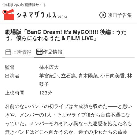
沖縄県内の映画情報サイト
映画予告集
ver. α
劇場版「BanG Dream! It's MyGO!!!!! 後編 : うた
う、僕らになれるうた & FILM LIVE」
作品情報
上映情報
監督
柿本広大
出演者
羊宮妃那, 立石凛, 青木陽菜, 小日向美香, 林
鼓子
上映時間
133
分
名前のないバンドの初ライブは大成功を収めた――と思い
きや、メンバーの1人・そよがライブ後から音信不通にな
っていた。メンバーそれぞれが異なった思惑を抱えた名も
無きバンドはどこへ向かうのか。迷子の少女たちの葛藤