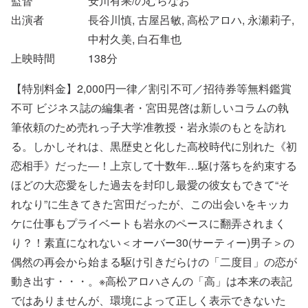
監督
安川有果/のむらなお
出演者
長谷川慎, 古屋呂敏, 高松アロハ, 永瀬莉子,
中村久美, 白石隼也
上映時間
138
分
【特別料金】2,000円一律／割引不可／招待券等無料鑑賞
不可 ビジネス誌の編集者・宮田晃啓は新しいコラムの執
筆依頼のため売れっ子大学准教授・岩永崇のもとを訪れ
る。しかしそれは、黒歴史と化した高校時代に別れた《初
恋相手》だった―！上京して十数年…駆け落ちを約束する
ほどの大恋愛をした過去を封印し最愛の彼女もできて“そ
れなり”に生きてきた宮田だったが、この出会いをキッカ
ケに仕事もプライベートも岩永のペースに翻弄されまく
り？！素直になれない＜オーバー30(サーティー)男子＞の
偶然の再会から始まる駆け引きだらけの「二度目」の恋が
動き出す・・・。※高松アロハさんの「高」は本来の表記
ではありませんが、環境によって正しく表示できないた