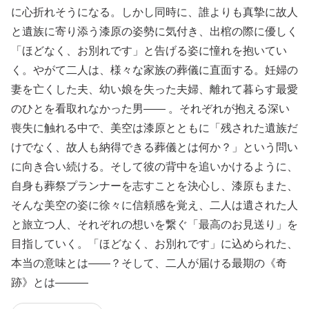
に心折れそうになる。しかし同時に、誰よりも真摯に故人
と遺族に寄り添う漆原の姿勢に気付き、出棺の際に優しく
「ほどなく、お別れです」と告げる姿に憧れを抱いてい
く。やがて二人は、様々な家族の葬儀に直面する。妊婦の
妻を亡くした夫、幼い娘を失った夫婦、離れて暮らす最愛
のひとを看取れなかった男―― 。それぞれが抱える深い
喪失に触れる中で、美空は漆原とともに「残された遺族だ
けでなく、故人も納得できる葬儀とは何か？」という問い
に向き合い続ける。そして彼の背中を追いかけるように、
自身も葬祭プランナーを志すことを決心し、漆原もまた、
そんな美空の姿に徐々に信頼感を覚え、二人は遺された人
と旅立つ人、それぞれの想いを繋ぐ「最高のお見送り」を
目指していく。「ほどなく、お別れです」に込められた、
本当の意味とは――？そして、二人が届ける最期の《奇
跡》とは―――