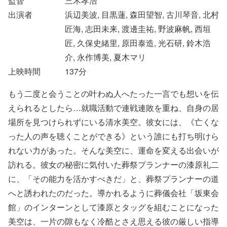
監督
三木孝浩
出演者
浜辺美波, 目黒蓮, 森田望智, 古川琴音, 北村
匠海, 志田未来, 渡邊圭祐, 野波麻帆, 西垣
匠, 久保史緒里, 原田泰造, 光石研, 鈴木浩
介, 永作博美, 夏木マリ
上映時間
137
分
もう二度と会うことの叶わぬ人へたった一言でも想いを伝
えられるとしたら…就職活動で連戦連敗を重ね、自身の居
場所を見つけられずにいる清水美空。彼女には、《亡くな
った人の声を聴くことができる》という誰にも打ち明けら
れない力があった。そんな美空に、運命を変える出会いが
訪れる。彼女の秘密に気付いた葬祭プランナーの漆原礼二
に、「その能力を活かすべきだ」と、葬祭プランナーの道
へと誘われたのだった。導かれるように葬儀会社「坂東会
館」のインターンとして漆原とタッグを組むことになった
美空は、一片の隙もなく冷酷とさえ思える彼の厳しい指導