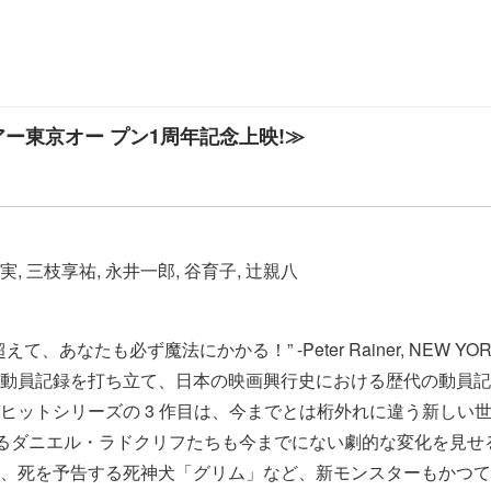
ー東京オー プン1周年記念上映!≫
, 三枝享祐, 永井一郎, 谷育子, 辻親八
あなたも必ず魔法にかかる！” -Peter Rainer, NEW YO
員記録を打ち立て、日本の映画興行史における歴代の動員記録で
ヒットシリーズの 3 作目は、今までとは桁外れに違う新しい
演じるダニエル・ラドクリフたちも今までにない劇的な変化を見
、死を予告する死神犬「グリム」など、新モンスターもかつて