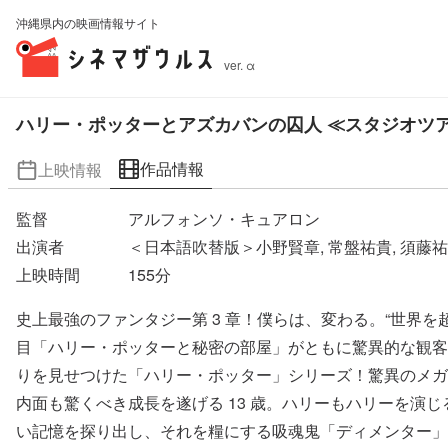
沖縄県内の映画情報サイト
ver. α
ハリー・ポッターとアズカバンの囚人 ≪スタジオツア
作品情報
上映情報
監督
アルフォンソ・キュアロン
出演者
＜日本語吹替版＞小野賢章, 常盤祐貴, 須藤祐実
上映時間
155
分
史上最強のファンタジー第 3 章！僕らは、変わる。“世界を超えて、
目「ハリー・ポッターと秘密の部屋」がともに驚異的な観客動
りを見せつけた「ハリー・ポッター」シリーズ！驚異のメガ
内面も驚くべき成長を遂げる 13 歳。ハリーもハリーを
い記憶を探り出し、それを糧にする吸魂鬼「ディメンター」