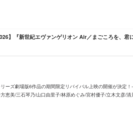
.2025-2026】『新世紀エヴァンゲリオン Air／まごころを、君
上映の開催が決定！----------------------------------------
声の出演緒方恵美/三石琴乃/山口由里子/林原めぐみ/宮村優子/立木文彦