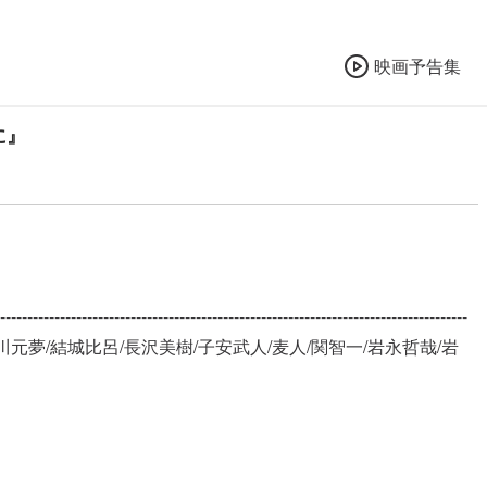
映画予告集
に』
-----------------------------------------------
/清川元夢/結城比呂/長沢美樹/子安武人/麦人/関智一/岩永哲哉/岩