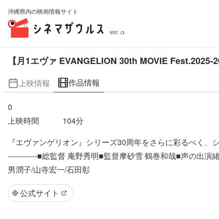
沖縄県内の映画情報サイト
ver. α
【月1エヴァ EVANGELION 30th MOVIE Fest
作品情報
上映情報
0
上映時間
104
分
『エヴァンゲリオン』シリーズ30周年をさらに彩るべく、シリーズ劇場版6作品の期間限定リバイバル
------------■総監督 庵野秀明■監督摩砂雪 鶴巻和哉■
男潤子/山寺宏一/石田彰
公式サイト