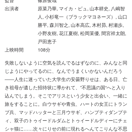
監督
篠原俊哉
出演者
原菜乃華, マイカ・ピュ, 山本耕史, 八嶋智
人, 小杉竜一（ブラックマヨネーズ）, 山口
勝平, 森川智之, 山本高広, 木村昴, 村瀬歩,
小野友樹, 花江夏樹, 松岡茉優, 間宮祥太朗,
戸田恵子
上映時間
108
分
失敗しないように空気を読んでるはずなのに、みんなと同
じようにやってるのに、なんでうまくいかないんだろう
――人生に迷っていた大学生の安曇野りせは、ある日、亡
き祖母が遺した招待状に導かれて、”不思議の国“へと入り
込んでしまう。そこでアリスという少女と出会い、一緒に
旅をすることに。白ウサギや青虫、ハートの女王にトラン
プ兵、マッドハッターと三月ウサギ、ハンプティダンプテ
ィ、双子のトゥイードルダムとトゥイードルディーにチェ
シャ猫に……次々にりせの前に現れるへんてこりんな不思