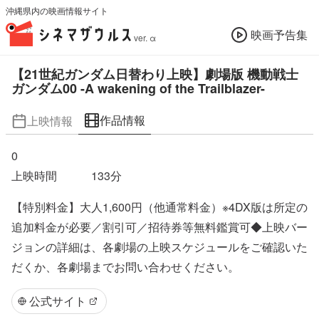
沖縄県内の映画情報サイト
映画予告集
ver. α
【21世紀ガンダム日替わり上映】劇場版 機動戦士
ガンダム00 -A wakening of the Trailblazer-
作品情報
上映情報
0
上映時間
133
分
【特別料金】大人1,600円（他通常料金）※4DX版は所定の
追加料金が必要／割引可／招待券等無料鑑賞可◆上映バー
ジョンの詳細は、各劇場の上映スケジュールをご確認いた
だくか、各劇場までお問い合わせください。
公式サイト