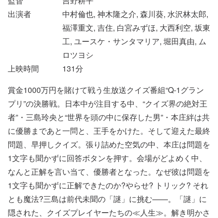
監督
吉野耕平
出演者
中村倫也, 神木隆之介, 森川葵, 水沢林太郎,
福澤重文, 吉住, 白宮みずほ, 大西利空, 坂東
工, ユースケ・サンタマリア, 堀田真由, ム
ロツヨシ
上映時間
131
分
賞金1000万円を賭けて戦う生放送クイズ番組“Q‐1グラン
プリ”の決勝戦。日本中が注目する中、“クイズ界の絶対王
者”・三島玲央と“世界を頭の中に保存した男”・本庄絆は共
に優勝まであと一問と、王手をかけた。そして迎えた最終
問題、早押しクイズ。張り詰めた空気の中、本庄は問題を
1文字も聞かずに回答ボタンを押す。会場がどよめく中、
なんと正解を言い当て、優勝者となった。なぜ彼は問題を
1文字も聞かずに正解できたのか?やらせ? トリック? それ
とも魔法?三島は前代未聞の「謎」に挑む——。「謎」に
隠された、クイズプレイヤーたちの≪人生≫。解き明かさ