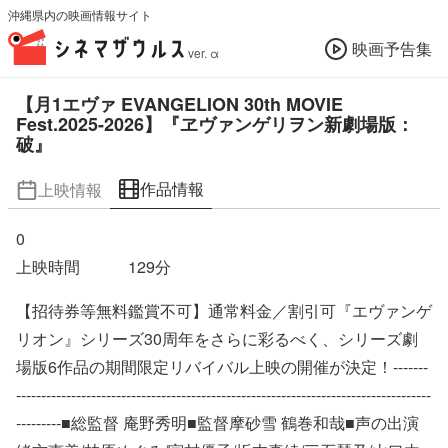
沖縄県内の映画情報サイト
映画予告集
ver. α
【月1エヴァ EVANGELION 30th MOVIE
Fest.2025-2026】『ヱヴァンゲリヲン新劇場版：
破』
作品情報
上映情報
0
上映時間
129
分
【招待券等無料鑑賞不可】通常料金／割引可『エヴァンゲ
リオン』シリーズ30周年をさらに彩るべく、シリーズ劇
場版6作品の期間限定リバイバル上映の開催が決定！-------
-----------------------------------------------------------------------------------
---------■総監督 庵野秀明■監督摩砂雪 鶴巻和哉■声の出演