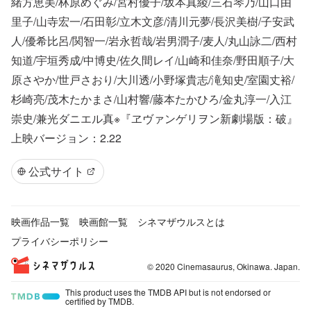
緒方恵美/林原めぐみ/宮村優子/坂本真綾/三石琴乃/山口由
里子/山寺宏一/石田彰/立木文彦/清川元夢/長沢美樹/子安武
人/優希比呂/関智一/岩永哲哉/岩男潤子/麦人/丸山詠二/西村
知道/宇垣秀成/中博史/佐久間レイ/山崎和佳奈/野田順子/大
原さやか/世戸さおり/大川透/小野塚貴志/滝知史/室園丈裕/
杉崎亮/茂木たかまさ/山村響/藤本たかひろ/金丸淳一/入江
崇史/兼光ダニエル真※『ヱヴァンゲリヲン新劇場版：破』
上映バージョン：2.22
公式サイト
映画作品一覧
映画館一覧
シネマザウルスとは
プライバシーポリシー
© 2020 Cinemasaurus, Okinawa. Japan.
This product uses the TMDB API but is not endorsed or
certified by TMDB.