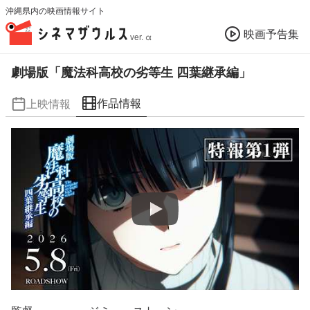
沖縄県内の映画情報サイト
映画予告集
ver. α
劇場版「魔法科高校の劣等生 四葉継承編」
作品情報
上映情報