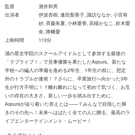
監督
酒井和男
出演者
伊波杏樹, 逢田梨香子, 諏訪ななか, 小宮有
紗, 斉藤朱夏, 小林愛香, 高槻かなこ, 鈴木愛
奈, 降幡愛
上映時間
113
分
浦の星女学院のスクールアイドルとして参加する最後の
「ラブライブ！」で見事優勝を果たしたAqours。新たな
学校への編入の準備を進める2年生、1年生の前に、想定
外のトラブルが連発！？さらに、卒業旅行へ向かった3年
生が行方不明に！？離れ離れになって初めて気づく、お互
いの存在の大きさ。新しい一歩を踏み出すために、
Aqoursが辿り着いた答えとは——？みんなで目指した輝
きのその先へ！未来へはばたく全ての人に贈る、最高のラ
イブエンターテインメント・ムービー！