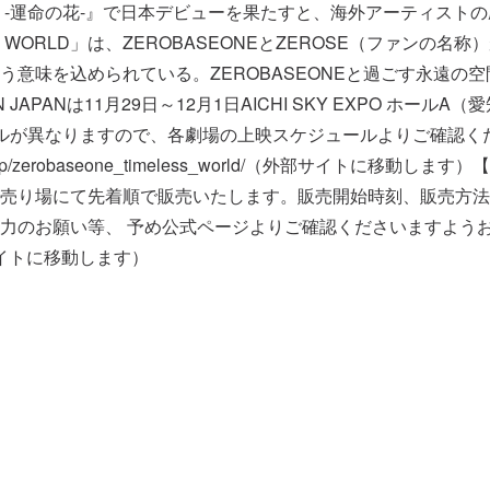
e『ゆらゆら -運命の花-』で日本デビューを果たすと、海外アーテ
 WORLD」は、ZEROBASEONEとZEROSE（ファン
意味を込められている。ZEROBASEONEと過ごす永遠の空
ORLD] IN JAPANは11月29日～12月1日AICHI SKY EX
なりますので、各劇場の上映スケジュールよりご確認ください。20
wing.jp/zerobaseone_timeless_world/（外部サ
売り場にて先着順で販売いたします。販売開始時刻、販売方法
力のお願い等、 予め公式ページよりご確認くださいますよう
ld/（外部サイトに移動します）