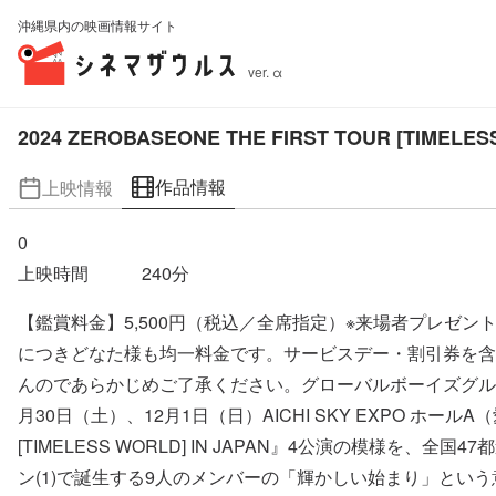
沖縄県内の映画情報サイト
ver. α
2024 ZEROBASEONE THE FIRST TOUR [TIMELE
作品情報
上映情報
0
上映時間
240
分
【鑑賞料金】5,500円（税込／全席指定）※来場者プレゼン
につきどなた様も均一料金です。サービスデー・割引券を含
んのであらかじめご了承ください。グローバルボーイズグループデ
月30日（土）、12月1日（日）AICHI SKY EXPO ホール
[TIMELESS WORLD] IN JAPAN』4公演の模様
ン(1)で誕生する9人のメンバーの「輝かしい始まり」と