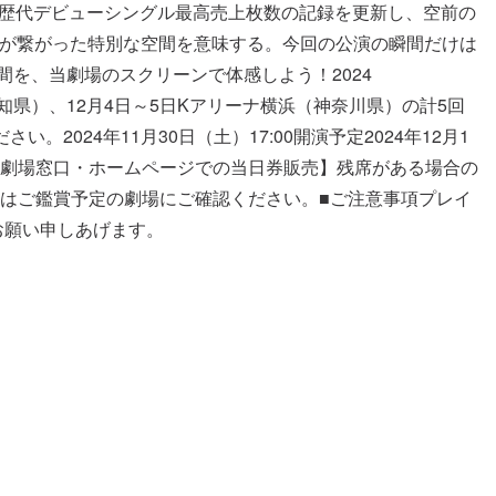
ィストの歴代デビューシングル最高売上枚数の記録を更新し、空前の
の名称）が繋がった特別な空間を意味する。今回の公演の瞬間だけは
間を、当劇場のスクリーンで体感しよう！2024
PO ホールA（愛知県）、12月4日～5日Kアリーナ横浜（神奈川県）の計5回
24年11月30日（土）17:00開演予定2024年12月1
イトに移動します）【劇場窓口・ホームページでの当日券販売】残席がある場合の
はご鑑賞予定の劇場にご確認ください。■ご注意事項プレイ
お願い申しあげます。