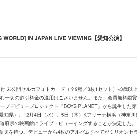
SS WORLD] IN JAPAN LIVE VIEWING【愛知公演】
ト付 未公開セルカフォトカード（全9種／3枚1セット）※3歳
む一切の割引料金の適用はございません。また、会員無料鑑賞
ビュープロジェクト『BOYS PLANET』から誕生した第5世代
A（愛知県）、12月4日（水）、5日（木）Kアリーナ横浜（神奈川県）で開
を、全国47都道府県の映画館にライブ・ビューイングすることが決定した
いう意味を持つ。デビューから4枚のアルバムすべてがミリオン