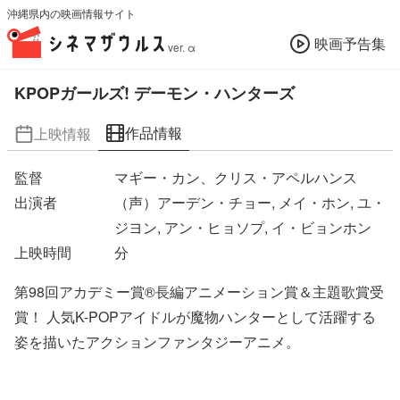
沖縄県内の映画情報サイト
映画予告集
ver. α
KPOPガールズ! デーモン・ハンターズ
作品情報
上映情報
監督
マギー・カン、クリス・アペルハンス
出演者
（声）アーデン・チョー, メイ・ホン, ユ・
ジヨン, アン・ヒョソプ, イ・ビョンホン
上映時間
分
第98回アカデミー賞®長編アニメーション賞＆主題歌賞受
賞！ 人気K-POPアイドルが魔物ハンターとして活躍する
姿を描いたアクションファンタジーアニメ。