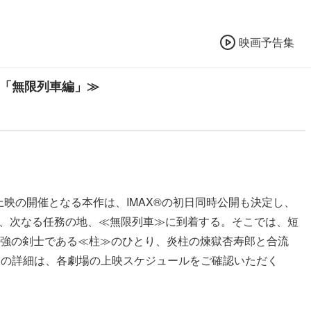
映画予告集
版「無限列車編」≫
上映の開催となる本作は、IMAX®の初日同時公開も決定し、
-----蝶屋敷での修業を終えた炭治郎たちは、次なる任務の地、≪無限列車≫に到着する。そこでは、短
強の剣士である≪柱≫のひとり、炎柱の煉獄杏寿郎と合流
ンの詳細は、各劇場の上映スケジュールをご確認いただく