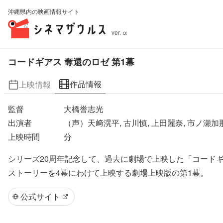
沖縄県内の映画情報サイト
ver. α
コードギアス 奪還のロゼ 第1幕
作品情報
上映情報
監督
大橋誉志光
出演者
（声）天﨑滉平, 古川慎, 上田麗奈, 市ノ瀬加
上映時間
分
シリーズ20周年記念して、過去に劇場で上映した「コード
ストーリーを4幕にわけて上映する劇場上映版の第1幕。
公式サイト