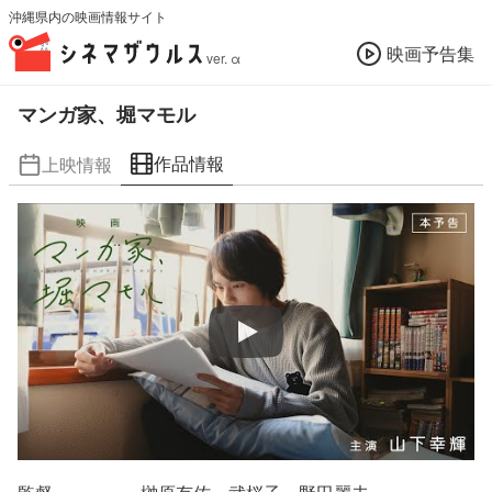
沖縄県内の映画情報サイト
映画予告集
ver. α
マンガ家、堀マモル
作品情報
上映情報