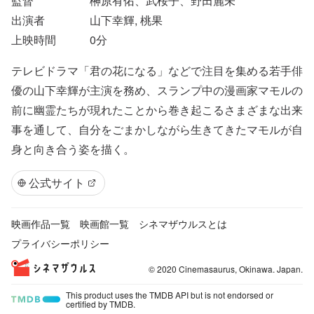
監督
榊原有佑、武桜子、野田麗未
出演者
山下幸輝, 桃果
上映時間
0
分
テレビドラマ「君の花になる」などで注目を集める若手俳
優の山下幸輝が主演を務め、スランプ中の漫画家マモルの
前に幽霊たちが現れたことから巻き起こるさまざまな出来
事を通して、自分をごまかしながら生きてきたマモルが自
身と向き合う姿を描く。
公式サイト
映画作品一覧
映画館一覧
シネマザウルスとは
プライバシーポリシー
© 2020 Cinemasaurus, Okinawa. Japan.
This product uses the TMDB API but is not endorsed or
certified by TMDB.