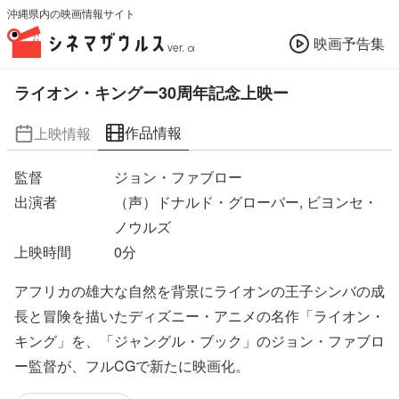
沖縄県内の映画情報サイト
映画予告集
ver. α
ライオン・キングー30周年記念上映ー
作品情報
上映情報
監督
ジョン・ファブロー
出演者
（声）ドナルド・グローバー, ビヨンセ・
ノウルズ
上映時間
0
分
アフリカの雄大な自然を背景にライオンの王子シンバの成
長と冒険を描いたディズニー・アニメの名作「ライオン・
キング」を、「ジャングル・ブック」のジョン・ファブロ
ー監督が、フルCGで新たに映画化。