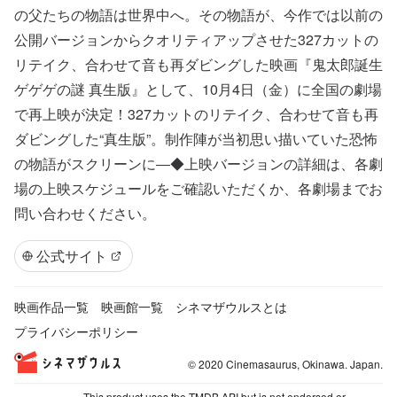
の父たちの物語は世界中へ。その物語が、今作では以前の
公開バージョンからクオリティアップさせた327カットの
リテイク、合わせて音も再ダビングした映画『鬼太郎誕生
ゲゲゲの謎 真生版』として、10月4日（金）に全国の劇場
で再上映が決定！327カットのリテイク、合わせて音も再
ダビングした“真生版”。制作陣が当初思い描いていた恐怖
の物語がスクリーンに―◆上映バージョンの詳細は、各劇
場の上映スケジュールをご確認いただくか、各劇場までお
問い合わせください。
公式サイト
映画作品一覧
映画館一覧
シネマザウルスとは
プライバシーポリシー
© 2020 Cinemasaurus, Okinawa. Japan.
This product uses the TMDB API but is not endorsed or