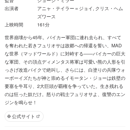
監督
ジョージ・ミラー
出演者
アニャ・テイラー＝ジョイ, クリス・ヘム
ズワース
上映時間
161
分
世界崩壊から45年。バイカー軍団に連れ去られ、すべて
を奪われた若きフュリオサは故郷への帰還を誓い、MAD
な世界（マッドワールド）に対峙する——バイカーの巨大
な軍団、その頂点ディメンタス将軍は可愛い熊の人形を引
っさげ改造バイクで絶叫し、さらには、白塗りの兵隊ウォ
ーボーイズたちが神と崇めるイモータン・ジョーは鉄壁の
要塞を牛耳り、2大巨頭が覇権を争っていた。生き残れる
のは狂った奴だけ。怒りの戦士フュリオサよ、復讐のエン
ジンを鳴らせ！
公式サイト