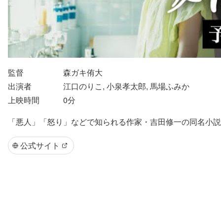
監督
森ガキ侑大
出演者
江口のりこ, 小泉孝太郎, 馬場ふみか
上映時間
0
分
「悪人」「怒り」などで知られる作家・吉田修一の同名小説
公式サイト