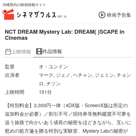
沖縄県内の映画情報サイト
映画予告集
ver. α
NCT DREAM Mystery Lab: DREAM( )SCAPE in
Cinemas
作品情報
上映情報
監督
オ・ユンドン
出演者
マーク, ジェノ, ヘチャン, ジェミン, チョン
ロ, チソン
上映時間
151
分
【特別料金】2,300円一律（4DX版・ScreenX版は所定の
追加料金が必要）／割引不可／招待券等無料鑑賞不可夢を
追う旅路で向かいあう成長の秘密をほどきながら、互いに
慰めの処方箋を贈る特別な実験室、Mystery Labの秘密が