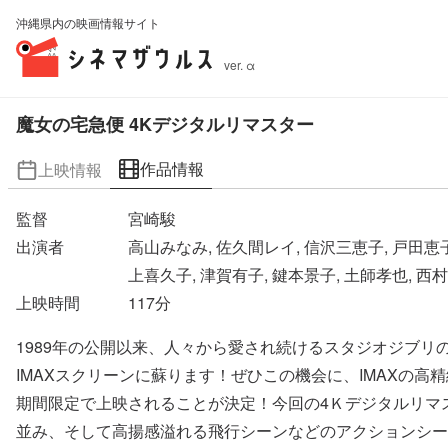
沖縄県内の映画情報サイト
ver. α
魔女の宅急便 4Kデジタルリマスター
作品情報
上映情報
監督
宮崎駿
出演者
高山みなみ, 佐久間レイ, 信沢三恵子, 戸田恵子,
上喜久子, 津賀有子, 鍵本景子, 土師孝也, 西村
上映時間
117
分
1989年の公開以来、人々から愛され続けるスタジオジブ
IMAXスクリーンに蘇ります！ぜひこの機会に、IMAXの高
期間限定で上映されることが決定！今回の4Ｋデジタルリマ
並み、そして高揚感溢れる飛行シーンなどのアクションシー