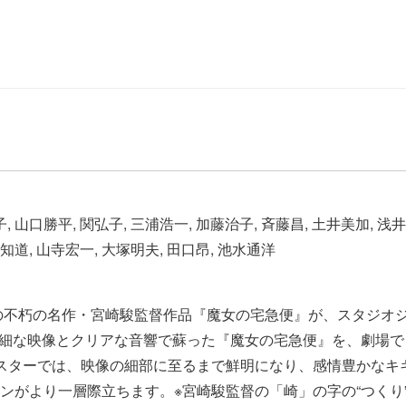
 山口勝平, 関弘子, 三浦浩一, 加藤治子, 斉藤昌, 土井美加, 浅井
知道, 山寺宏一, 大塚明夫, 田口昂, 池水通洋
リの不朽の名作・宮崎駿監督作品『魔女の宅急便』が、スタジオ
精細な映像とクリアな音響で蘇った『魔女の宅急便』を、劇場でご
スターでは、映像の細部に至るまで鮮明になり、感情豊かなキ
ンがより一層際立ちます。※宮崎駿監督の「崎」の字の“つくり