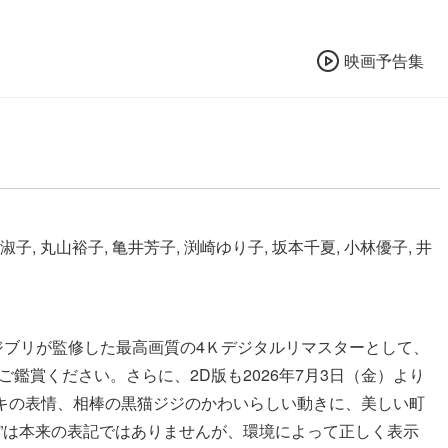
映画予告集
淑子, 丸山裕子, 亀井芳子, 渕崎ゆり子, 坂本千夏, 小林優子, 井
ジブリが監修した最高画質の4Ｋデジタルリマスターとして、
鑑賞ください。さらに、2D版も2026年7月3日（金）より
キの表情、相棒の黒猫ジジのかわいらしい動きに、美しい町
”は本来の表記ではありませんが、環境によって正しく表示