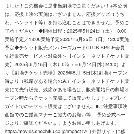
ました！この機会に是非当劇場でご覧ください！※本公演
は、応援上映の実施はございません。応援グッズ（うち
わ、ペンライト等）を持ち込むことはできません。予めご
了承ください。◆開催日程：2025年5月24日（土）13:00
実施予定／18:00実施予定2025年5月25日（日）13:00実施
予定◆チケット販売メンバーズカードCLUB-SPICE会員
先行販売サービス＜対象外＞【インターネットチケット販
売】2025年5月15日（木）0時（＝5月14日(水)24:00）よ
り【劇場チケット売場】2025年5月15日(木)劇場オープン
時より（残席がある場合のみ）インターネットチケット販
売にて先行販売、残席がある場合は、販売開始日の劇場オ
ープン時からチケット売場にて販売いたします。※プレイ
ガイドでのチケット販売はございません。■ご注意事項映
画館でのご鑑賞マナーご協力のお願い等、 予め公式ペー
ジよりご確認くださいますようお願い申しあげます。
https://movies.shochiku.co.jp/impact-lv/（外部サイトに移