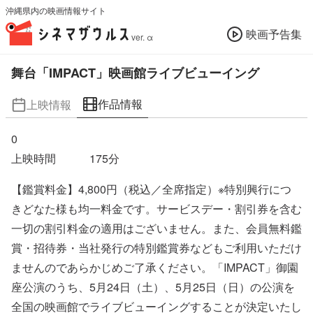
沖縄県内の映画情報サイト
映画予告集
ver. α
舞台「IMPACT」映画館ライブビューイング
作品情報
上映情報
0
上映時間
175
分
【鑑賞料金】4,800円（税込／全席指定）※特別興行につ
きどなた様も均一料金です。サービスデー・割引券を含む
一切の割引料金の適用はございません。また、会員無料鑑
賞・招待券・当社発行の特別鑑賞券などもご利用いただけ
ませんのであらかじめご了承ください。「IMPACT」御園
座公演のうち、5月24日（土）、5月25日（日）の公演を
全国の映画館でライブビューイングすることが決定いたし