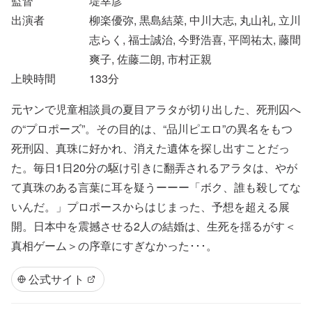
監督
堤幸彦
出演者
柳楽優弥, 黒島結菜, 中川大志, 丸山礼, 立川
志らく, 福士誠治, 今野浩喜, 平岡祐太, 藤間
爽子, 佐藤二朗, 市村正親
上映時間
133
分
元ヤンで児童相談員の夏目アラタが切り出した、死刑囚へ
の“プロポーズ”。その目的は、“品川ピエロ”の異名をもつ
死刑囚、真珠に好かれ、消えた遺体を探し出すことだっ
た。毎日1日20分の駆け引きに翻弄されるアラタは、やが
て真珠のある言葉に耳を疑うーーー「ボク、誰も殺してな
いんだ。」プロポースからはじまった、予想を超える展
開。日本中を震撼させる2人の結婚は、生死を揺るがす＜
真相ゲーム＞の序章にすぎなかった･･･。
公式サイト