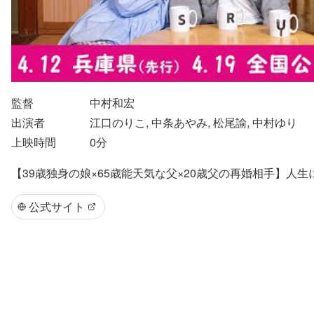
監督
中村和宏
出演者
江口のりこ, 中条あやみ, 松尾諭, 中村ゆり
上映時間
0
分
【39歳独身の娘×65歳能天気な父×20歳父の再婚相手】
公式サイト