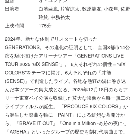
監督
オ・ユンドン
出演者
白濱亜嵐, 片寄涼太, 数原龍友, 小森隼, 佐野
玲於, 中務裕太
上映時間
175
分
2024年、新たな体制でリスタートを切った
GENERATIONS。その進化の証明として、全国8都市14公
演を駆け抜けたアリーナツアー「GENERATIONS LIVE
TOUR 2025 “6IX SENSE”」。 6人それぞれの個性＝“6IX
COLORS”をテーマに掲げ、6人それぞれの「才能
(SENSE)」で創造したライブ。各地を熱狂の渦に巻き込
んだ本ツアーの集大成となる、2025年12月18日のららア
リーナ東京ベイ公演を収録した莫大な映像から唯一無二の
ライブフィルムが誕生。 「PRODUCE 6IX COLORS」か
ら誕生した楽曲を軸に「PAINT」による鮮烈な幕開けか
ら、「BRAVE IT OUT」「One in a Million -奇跡の夜に-」
「AGEHA」といったグループの歴史を刻む代表曲まで、