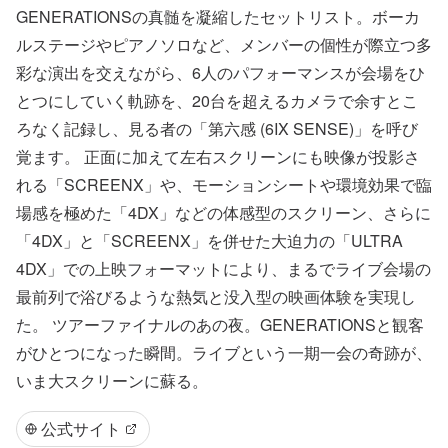
GENERATIONSの真髄を凝縮したセットリスト。ボーカ
ルステージやピアノソロなど、メンバーの個性が際立つ多
彩な演出を交えながら、6人のパフォーマンスが会場をひ
とつにしていく軌跡を、20台を超えるカメラで余すとこ
ろなく記録し、見る者の「第六感 (6IX SENSE)」を呼び
覚ます。 正面に加えて左右スクリーンにも映像が投影さ
れる「SCREENX」や、モーションシートや環境効果で臨
場感を極めた「4DX」などの体感型のスクリーン、さらに
「4DX」と「SCREENX」を併せた大迫力の「ULTRA
4DX」での上映フォーマットにより、まるでライブ会場の
最前列で浴びるような熱気と没入型の映画体験を実現し
た。 ツアーファイナルのあの夜。GENERATIONSと観客
がひとつになった瞬間。ライブという一期一会の奇跡が、
いま大スクリーンに蘇る。
公式サイト