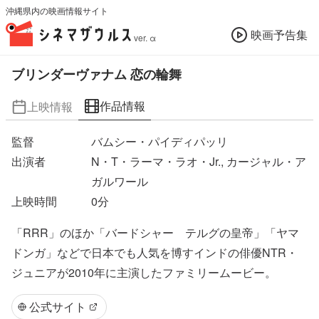
沖縄県内の映画情報サイト
映画予告集
ver. α
ブリンダーヴァナム 恋の輪舞
作品情報
上映情報
監督
バムシー・パイディパッリ
出演者
N・T・ラーマ・ラオ・Jr., カージャル・ア
ガルワール
上映時間
0
分
「RRR」のほか「バードシャー テルグの皇帝」「ヤマ
ドンガ」などで日本でも人気を博すインドの俳優NTR・
ジュニアが2010年に主演したファミリームービー。
公式サイト