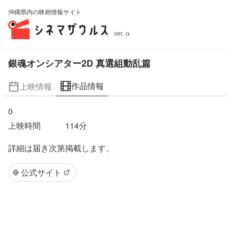
沖縄県内の映画情報サイト
ver. α
銀魂オンシアター2D 真選組動乱篇
作品情報
上映情報
0
上映時間
114
分
詳細は届き次第掲載します。
公式サイト