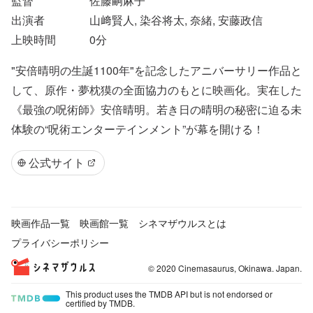
監督
佐藤嗣麻子
出演者
山﨑賢人, 染谷将太, 奈緒, 安藤政信
上映時間
0
分
"安倍晴明の生誕1100年"を記念したアニバーサリー作品と
して、原作・夢枕獏の全面協力のもとに映画化。実在した
《最強の呪術師》安倍晴明。若き日の晴明の秘密に迫る未
体験の“呪術エンターテインメント”が幕を開ける！
公式サイト
映画作品一覧
映画館一覧
シネマザウルスとは
プライバシーポリシー
© 2020 Cinemasaurus, Okinawa. Japan.
This product uses the TMDB API but is not endorsed or
certified by TMDB.