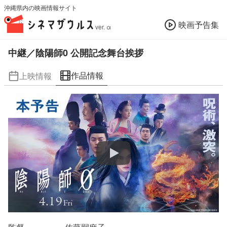
沖縄県内の映画情報サイト
映画予告集
ver. α
中継／陰陽師0 公開記念舞台挨拶
作品情報
上映情報