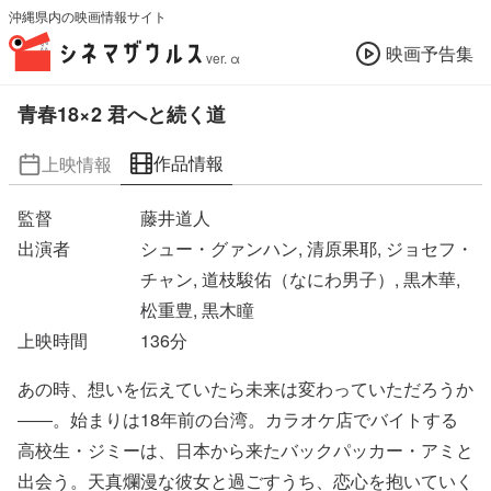
沖縄県内の映画情報サイト
映画予告集
ver. α
青春18×2 君へと続く道
作品情報
上映情報
監督
藤井道人
出演者
シュー・グァンハン, 清原果耶, ジョセフ・
チャン, 道枝駿佑（なにわ男子）, 黒木華,
松重豊, 黒木瞳
上映時間
136
分
あの時、想いを伝えていたら未来は変わっていただろうか
――。始まりは18年前の台湾。カラオケ店でバイトする
高校生・ジミーは、日本から来たバックパッカー・アミと
出会う。天真爛漫な彼女と過ごすうち、恋心を抱いていく