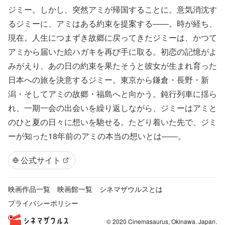
ジミー。しかし、突然アミが帰国することに。意気消沈す
るジミーに、アミはある約束を提案する――。時が経ち、
現在。人生につまずき故郷に戻ってきたジミーは、かつて
アミから届いた絵ハガキを再び手に取る。初恋の記憶がよ
みがえり、あの日の約束を果たそうと彼女が生まれ育った
日本への旅を決意するジミー。東京から鎌倉・長野・新
潟・そしてアミの故郷・福島へと向かう。鈍行列車に揺ら
れ、一期一会の出会いを繰り返しながら、ジミーはアミと
のひと夏の日々に想いを馳せる。たどり着いた先で、ジミ
ーが知った18年前のアミの本当の想いとは――。
公式サイト
映画作品一覧
映画館一覧
シネマザウルスとは
プライバシーポリシー
© 2020 Cinemasaurus, Okinawa. Japan.