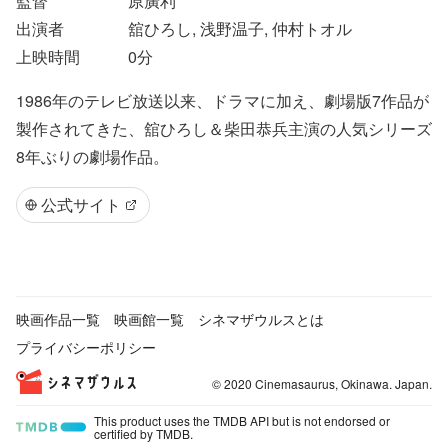
監督
原廣利
出演者
舘ひろし, 浅野温子, 仲村トオル
上映時間
0
分
1986年のテレビ放送以来、ドラマに加え、劇場版7作品が
製作されてきた、舘ひろし＆柴田恭兵主演の人気シリーズ
8年ぶりの劇場作品。
公式サイト
映画作品一覧
映画館一覧
シネマザウルスとは
プライバシーポリシー
© 2020 Cinemasaurus, Okinawa. Japan.
This product uses the TMDB API but is not endorsed or
certified by TMDB.