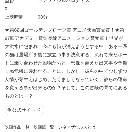
監督
ギンツ・ジルバロディス
0
上映時間
98
分
★第82回ゴールデングローブ賞 アニメ映画賞受賞！★第
97回アカデミー賞® 長編アニメーション賞受賞！世界が
大洪水に包まれ、今にも街が消えようとする中、ある一匹
の猫は居場所を後に旅立つ事を決意する。流れて来たボー
トに乗り合わせた動物たちと、想像を超えた出来事や予期
せぬ危機に襲われることに。しかし、彼らの中で少しずつ
友情が芽生えはじめ、たくましくなっていく。彼らの運命
を変える事が出来るのか？そして、この冒険の果てにある
ものとは―？
公式サイト
映画作品一覧
映画館一覧
シネマザウルスとは