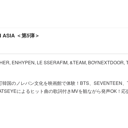
IN ASIA ＜第5弾＞
R, ENHYPEN, LE SSERAFIM, &TEAM, BOYNEXTDOOR, TW
のノレバン文化を映画館で体験！BTS、SEVENTEEN、TOMOR
LLIT、KATSEYEによるヒット曲の歌詞付きMVを観ながら発声O