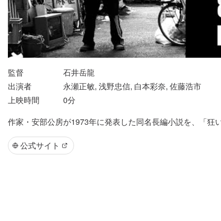
監督
石井岳龍
出演者
永瀬正敏, 浅野忠信, 白本彩奈, 佐藤浩市
上映時間
0
分
作家・安部公房が1973年に発表した同名長編小説を、「
公式サイト