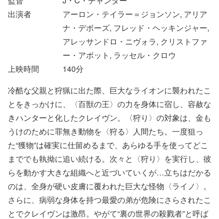
監督
J・C・チャンダー
出演者
アーロン・テイラー＝ジョンソン, アリア
ナ・デボーズ, フレッド・ヘッキンジャー,
アレッサンドロ・ニヴォラ, クリストファ
ー・アボット, ラッセル・クロウ
上映時間
140
分
冷酷な父親と狩猟に出た際、巨大なライオンに襲われたこ
とをきっかけに、〈百獣の王〉の力を身体に宿し、容赦な
きハンターと化したクレイヴン。〈狩り〉の対象は、金も
うけのために罪無き動物を〈狩る〉人間たち。一度狙っ
た“獲物”は確実に仕留めるまで、あらゆる手を使ってどこ
まででも執拗に追い続ける。次々と〈狩り〉を実行し、彼
らを動かす大きな組織へと近づいていくが…立ちはだかる
のは、全身が硬い皮膚に覆われた巨大な怪物〈ライノ〉。
さらに、病弱な身体を持つ最愛の弟が危険にさらされたこ
とでクレイヴンは激昂。やがて“裏の世界の殺戮者”と呼ば