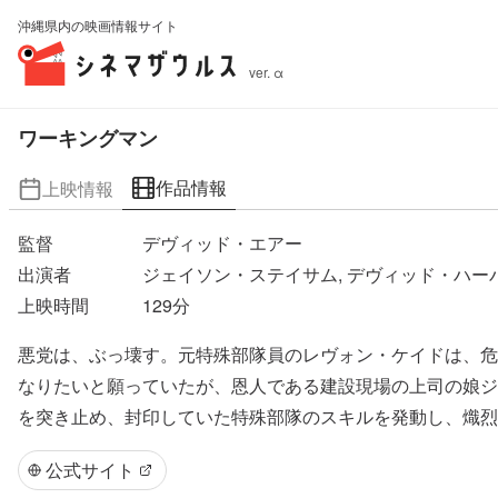
沖縄県内の映画情報サイト
ver. α
ワーキングマン
作品情報
上映情報
監督
デヴィッド・エアー
出演者
ジェイソン・ステイサム, デヴィッド・ハーバ
上映時間
129
分
悪党は、ぶっ壊す。元特殊部隊員のレヴォン・ケイドは、危
なりたいと願っていたが、恩人である建設現場の上司の娘ジ
を突き止め、封印していた特殊部隊のスキルを発動し、熾烈
公式サイト