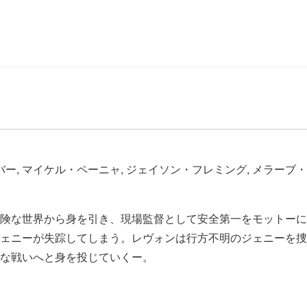
ー, マイケル・ペーニャ, ジェイソン・フレミング, メラーブ
険な世界から身を引き、現場監督として安全第一をモットーに
ェニーが失踪してしまう。レヴォンは行方不明のジェニーを捜
な戦いへと身を投じていくー。